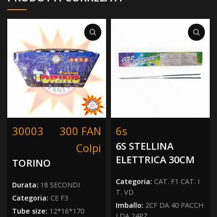
30003
300 FAN
6s
6S STELLINA
Colpi
ELETTRICA 30CM
TORINO
Categoria:
CAT. F1 CAT. I
Durata:
18 SECONDI
T. VD
Categoria:
CE F3
Imballo:
2CF DA 40 PACCH
Tube size:
12*16*170
I DA 24PZ