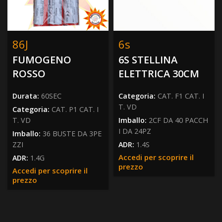
86J
6s
FUMOGENO
6S STELLINA
ROSSO
ELETTRICA 30CM
Durata:
60SEC
Categoria:
CAT. F1 CAT. I
T. VD
Categoria:
CAT. P1 CAT. I
T. VD
Imballo:
2CF DA 40 PACCH
I DA 24PZ
Imballo:
36 BUSTE DA 3PE
ZZI
ADR:
1.4S
Accedi per scoprire il
ADR:
1.4G
prezzo
Accedi per scoprire il
prezzo