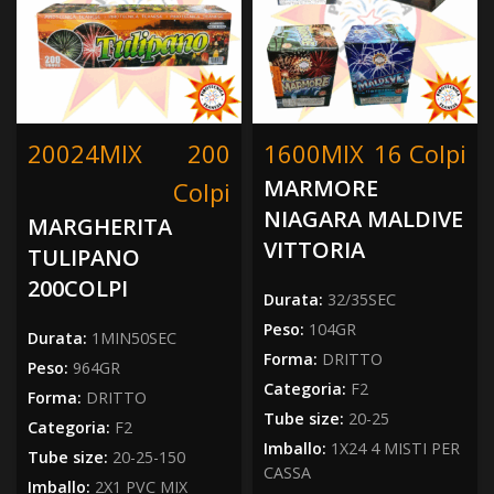
20024MIX
200
1600MIX
16 Colpi
MARMORE
Colpi
NIAGARA MALDIVE
MARGHERITA
VITTORIA
TULIPANO
200COLPI
Durata:
32/35SEC
Peso:
104GR
Durata:
1MIN50SEC
Forma:
DRITTO
Peso:
964GR
Categoria:
F2
Forma:
DRITTO
Tube size:
20-25
Categoria:
F2
Imballo:
1X24 4 MISTI PER
Tube size:
20-25-150
CASSA
Imballo:
2X1 PVC MIX