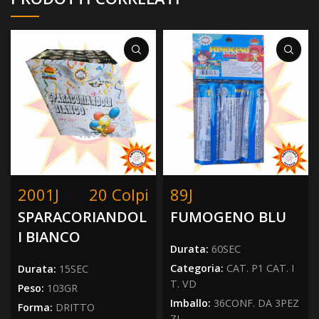
2001J
20 Colpi
89J
SPARACORIANDOL
FUMOGENO BLU
I BIANCO
Durata:
60SEC
Categoria:
CAT. P1 CAT. I
Durata:
15SEC
T. VD
Peso:
103GR
Imballo:
36CONF. DA 3PEZ
Forma:
DRITTO
ZI