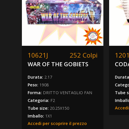
vuoto
questo
campo.
10621J
252 Colpi
120
WAR OF THE GOBIETS
COD
Durata:
2.17
Durat
Peso:
1908
Catego
Forma:
DRITTO VENTAGLIO FAN
Tube s
Categoria:
F2
Imball
Accedi
Tube size:
20.25X150
Imballo:
1X1
Accedi per scoprire il prezzo