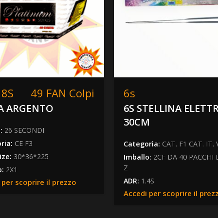
18S
49 FAN Colpi
6s
A ARGENTO
6S STELLINA ELETT
30CM
a:
26 SECONDI
ria:
CE F3
Categoria:
CAT. F1 CAT. IT.
ize:
30*36*225
Imballo:
2CF DA 40 PACCHI 
Z
o:
2X1
ADR:
1.4S
 per scoprire il prezzo
Accedi per scoprire il prez