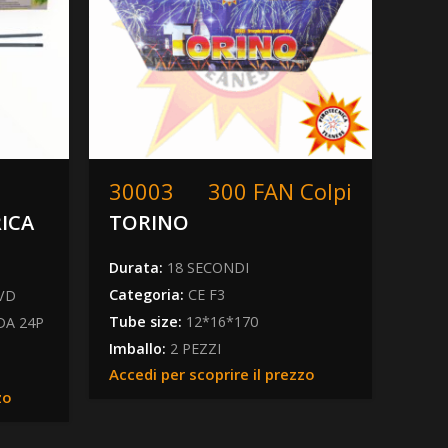
30003
300 FAN Colpi
12
RICA
TORINO
MI
Durata:
18 SECONDI
Dura
Categoria:
CE F3
Peso
 VD
Tube size:
12*16*170
Form
DA 24P
Imballo:
2 PEZZI
Cate
Accedi per scoprire il prezzo
Tube
zo
Imba
Acced