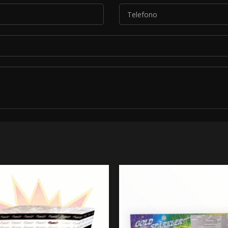
*
le condizioni descritte nella nostra
informativa sulla privacy
.