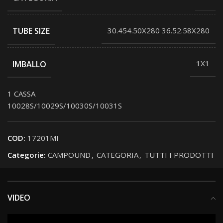
TUBE SIZE
30.454.50X280 36.52.58X280
IMBALLO
1X1
1 CASSA
10028S/10029S/10030S/10031S
COD:
17201MI
Categorie:
CAMPOUND
,
CATEGORIA
,
TUTTI I PRODOTTI
VIDEO