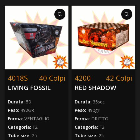
4018S
40 Colpi
4200
42 Colpi
LIVING FOSSIL
RED SHADOW
Durata:
50
Durata:
35sec
Peso:
492GR
Peso:
490gr
Forma:
VENTAGLIO
Forma:
DRITTO
Categoria:
F2
Categoria:
F2
Tube size:
25
Tube size:
25