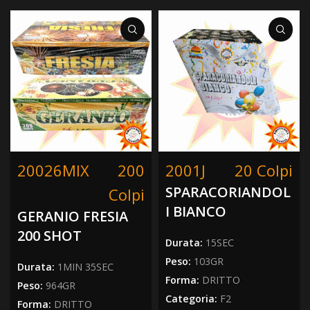
20026MIX
200
2001J
20 Colpi
SPARACORIANDOL
Colpi
I BIANCO
GERANIO FRESIA
200 SHOT
Durata:
15SEC
Peso:
103GR
Durata:
1MIN 35SEC
Forma:
DRITTO
Peso:
964GR
Categoria:
F2
Forma:
DRITTO