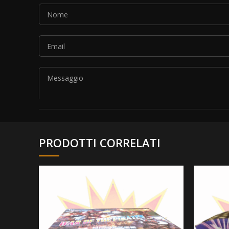
PRODOTTI CORRELATI
Si prega di lasciare vuoto questo campo.
Autorizzo il trattamento dei dati personali secondo 