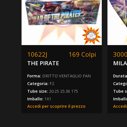
10622J
169 Colpi
300
THE PIRATE
MIL
Forma:
DRITTO VENTAGLIO FAN
Durat
Categoria:
F2
Catego
Tube size:
20.25 25.36 175
Tube s
Imballo:
1X1
Imball
Accedi per scoprire il prezzo
Accedi