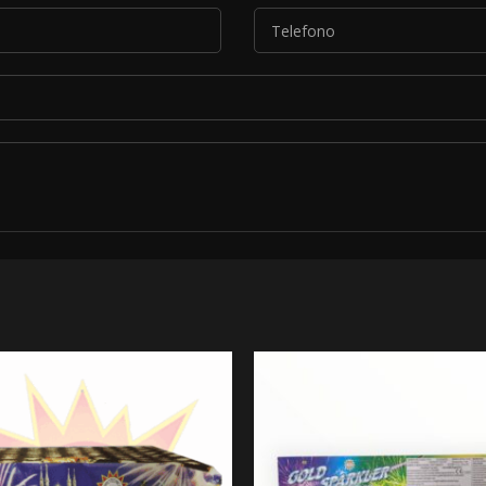
*
le condizioni descritte nella nostra
informativa sulla privacy
.