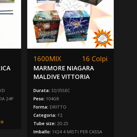
1600MIX
16 Colpi
200
RICA
MARMORE NIAGARA
SP
MALDIVE VITTORIA
CEL
 VD
Durata:
32/35SEC
Dura
DA 24P
Peso:
104GR
Peso
Forma:
DRITTO
Form
Categoria:
F2
Cate
zo
Tube size:
20-25
Tube
Imballo:
1X24 4 MISTI PER CASSA
Imba