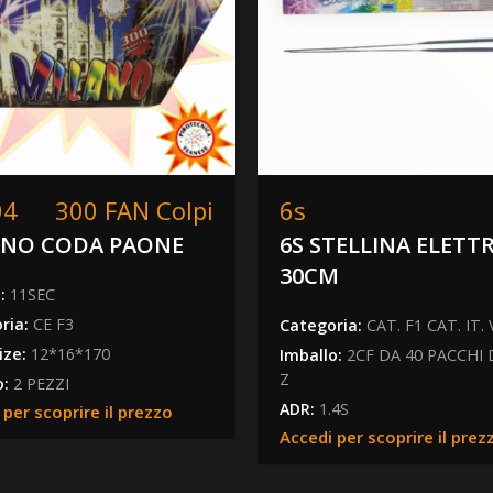
04
300 FAN Colpi
6s
ANO CODA PAONE
6S STELLINA ELETT
30CM
a:
11SEC
ria:
CE F3
Categoria:
CAT. F1 CAT. IT.
ize:
12*16*170
Imballo:
2CF DA 40 PACCHI 
Z
o:
2 PEZZI
ADR:
1.4S
 per scoprire il prezzo
Accedi per scoprire il prez