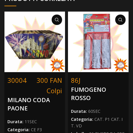
30004
300 FAN
86J
FUMOGENO
Colpi
ROSSO
MILANO CODA
PAONE
Durata:
60SEC
Categoria:
CAT. P1 CAT. I
Durata:
11SEC
T. VD
Categoria:
CE F3