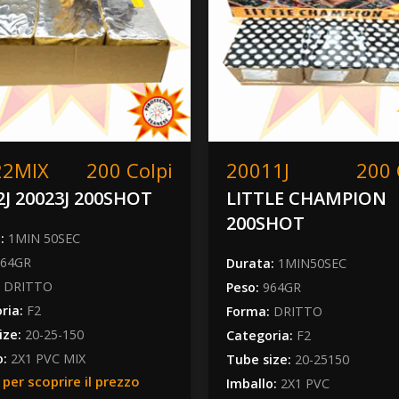
22MIX
200 Colpi
20011J
200 
2J 20023J 200SHOT
LITTLE CHAMPION
200SHOT
a:
1MIN 50SEC
964GR
Durata:
1MIN50SEC
:
DRITTO
Peso:
964GR
ria:
F2
Forma:
DRITTO
ize:
20-25-150
Categoria:
F2
o:
2X1 PVC MIX
Tube size:
20-25150
 per scoprire il prezzo
Imballo:
2X1 PVC