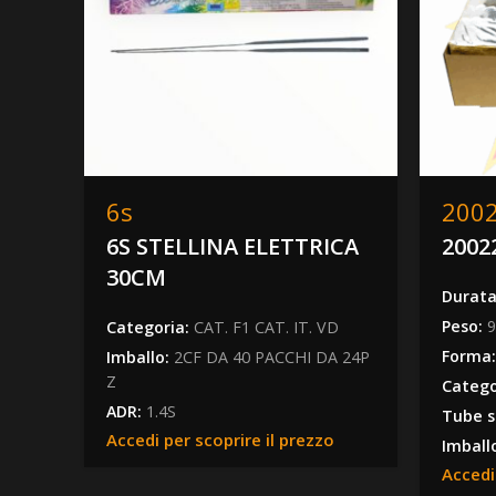
6s
200
6S STELLINA ELETTRICA
2002
30CM
Durat
Peso:
Categoria:
CAT. F1 CAT. IT. VD
Forma
Imballo:
2CF DA 40 PACCHI DA 24P
Z
Catego
ADR:
1.4S
Tube s
Accedi per scoprire il prezzo
Imball
Accedi