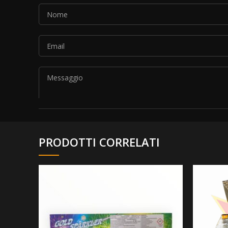
PRODOTTI CORRELATI
Si prega di lasciare vuoto questo campo.
Autorizzo il trattamento dei dati personali secondo 