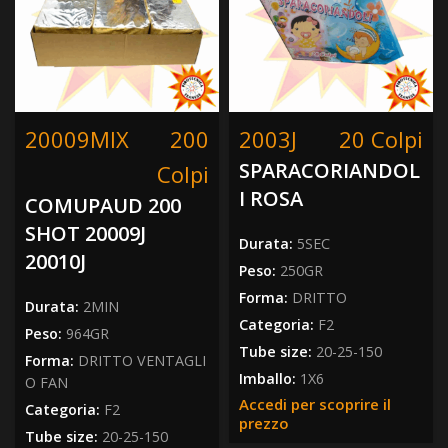
20009MIX
200
2003J
20 Colpi
SPARACORIANDOL
Colpi
I ROSA
COMUPAUD 200
SHOT 20009J
Durata:
5SEC
20010J
Peso:
250GR
Forma:
DRITTO
Durata:
2MIN
Categoria:
F2
Peso:
964GR
Tube size:
20-25-150
Forma:
DRITTO VENTAGLI
Imballo:
1X6
O FAN
Accedi per scoprire il
Categoria:
F2
prezzo
Tube size:
20-25-150