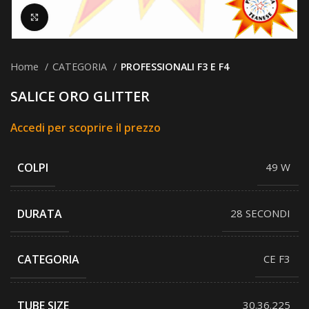
Clicca per ingrandire
Home
CATEGORIA
PROFESSIONALI F3 E F4
SALICE ORO GLITTER
Accedi per scoprire il prezzo
COLPI
49 W
DURATA
28 SECONDI
CATEGORIA
CE F3
TUBE SIZE
30.36.225