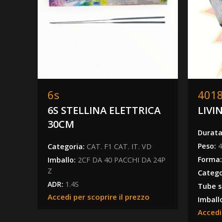
6s
401
6S STELLINA ELETTRICA
LIVI
30CM
Durat
Peso:
Categoria:
CAT. F1 CAT. IT. VD
Forma
Imballo:
2CF DA 40 PACCHI DA 24P
Z
Catego
ADR:
1.4S
Tube s
Accedi per scoprire il prezzo
Imball
Accedi