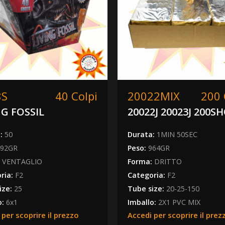
8S
40 Colpi
20022MIX
200 
NG FOSSIL
20022J 20023J 200S
a:
50
Durata:
1MIN 50SEC
492GR
Peso:
964GR
:
VENTAGLIO
Forma:
DRITTO
ria:
F2
Categoria:
F2
ize:
25
Tube size:
20-25-150
o:
6x1
Imballo:
2X1 PVC MIX
 per scoprire il prezzo
Accedi per scoprire il prez