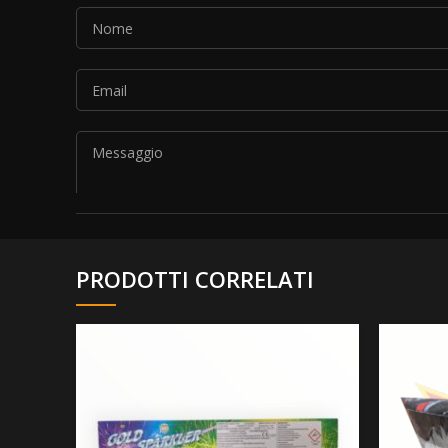
PRODOTTI CORRELATI
Si prega di lasciare vuoto questo campo.
Autorizzo il trattamento dei dati personali secondo 