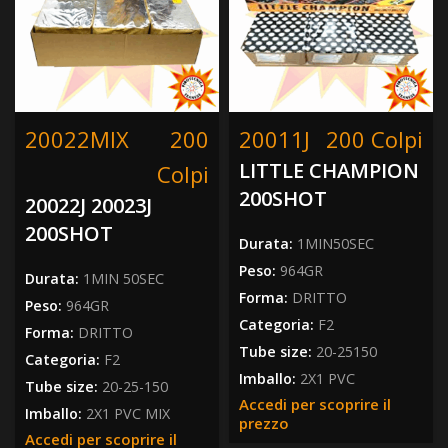
20022MIX
200
20011J
200 Colpi
LITTLE CHAMPION
Colpi
200SHOT
20022J 20023J
200SHOT
Durata:
1MIN50SEC
Peso:
964GR
Durata:
1MIN 50SEC
Forma:
DRITTO
Peso:
964GR
Categoria:
F2
Forma:
DRITTO
Tube size:
20-25150
Categoria:
F2
Imballo:
2X1 PVC
Tube size:
20-25-150
Accedi per scoprire il
Imballo:
2X1 PVC MIX
prezzo
Accedi per scoprire il