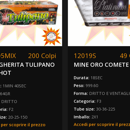
05MIX
200 Colpi
12019S
49 
GHERITA TULIPANO
MINE ORO COMETE
SHOT
Durata:
18SEC
Peso:
999.60
a:
1MIN 40SEC
Forma:
DRITTO E VENTAGL
964GR
Categoria:
F3
:
DRITTO
Tube size:
30-36-225
ria:
F2
Imballo:
2X1
ize:
20-25-150
Accedi per scoprire il prez
 per scoprire il prezzo