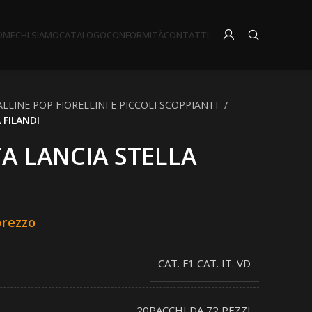
OME
CHI SIAMO
CATALOGO
CONFORMITÀ
CONTATTI
ALLINE POP FIORELLINI E PICCOLI SCOPPIANTI
 FILANDI
A LANCIA STELLA
prezzo
CAT. F1 CAT. IT. VD
20PACCHI DA 72 PEZZI