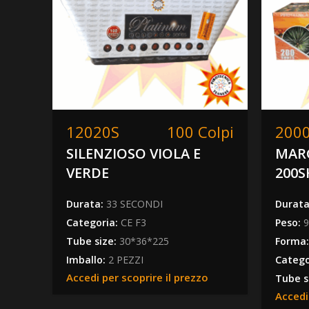
vuoto
questo
campo.
12020S
100 Colpi
200
SILENZIOSO VIOLA E
MAR
VERDE
200
Durata:
33 SECONDI
Durat
Categoria:
CE F3
Peso:
Tube size:
30*36*225
Forma
Imballo:
2 PEZZI
Catego
Accedi per scoprire il prezzo
Tube s
Accedi