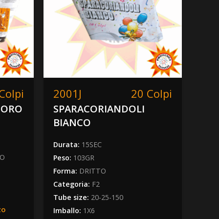
Colpi
2001J
20 Colpi
20
 ORO
SPARACORIANDOLI
MA
BIANCO
200
Durata:
15SEC
Dura
IO
Peso:
103GR
Peso
Forma:
DRITTO
Form
Categoria:
F2
Cate
Tube size:
20-25-150
Tube
zo
Imballo:
1X6
Imba