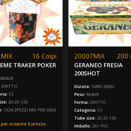
2MIX
16 Colpi
20007MIX
200 
EME TRAKER POKER
GERANEO FRESIA
200SHOT
08.8GR
:
DRITTO
Durata:
1MIN 30SEC
ria:
F2
Peso:
964GR
ize:
20-25-120
Forma:
DRITTO
o:
1X24 3PEZZI MIX PER CASS
Categoria:
F2
Tube size:
20-25-150
 per scoprire il prezzo
Imballo:
2X1 PVC