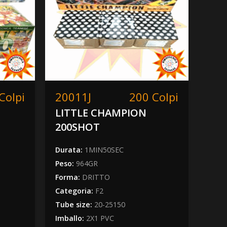
Colpi
20011J
200 Colpi
20
LITTLE CHAMPION
200
200SHOT
Dura
Peso
Durata:
1MIN50SEC
Form
Peso:
964GR
Cate
Forma:
DRITTO
Tube
Categoria:
F2
Imba
Tube size:
20-25150
Acced
Imballo:
2X1 PVC