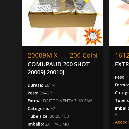
20009MIX
200 Colpi
161
COMUPAUD 200 SHOT
EXTR
20009J 20010J
Peso:
1
Forma
Durata:
2MIN
Catego
Peso:
964GR
Tube s
Forma:
DRITTO VENTAGLIO FAN
Imball
Categoria:
F2
A
Tube size:
20-25-150
Accedi
Imballo:
2X1 PVC MIX