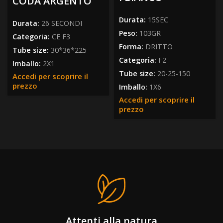
CODA ARGENTO
Durata:
15SEC
Durata:
26 SECONDI
Peso:
103GR
Categoria:
CE F3
Forma:
DRITTO
Tube size:
30*36*225
Categoria:
F2
Imballo:
2X1
Tube size:
20-25-150
Accedi per scoprire il
prezzo
Imballo:
1X6
Accedi per scoprire il
prezzo
Attenti alla natura