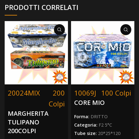
PRODOTTI CORRELATI
20024MIX
200
10069J
100 Colpi
CORE MIO
Colpi
MARGHERITA
Forma:
DRITTO
TULIPANO
Categoria:
F2 5°C
200COLPI
Tube size:
20*25*120