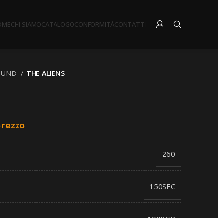
OME
CHI SIAMO
CATALOGO
CONFORMITÀ
CONTATTI
OUND
THE ALIENS
prezzo
260
150SEC