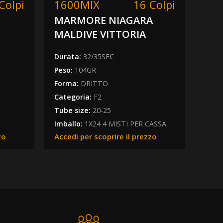
Colpi
1600MIX
16 Colpi
12
MARMORE NIAGARA
MI
MALDIVE VITTORIA
Dura
Peso
Durata:
32/35SEC
Form
Peso:
104GR
Cate
Forma:
DRITTO
Tube
Categoria:
F2
Imba
Tube size:
20-25
Acced
Imballo:
1X24 4 MISTI PER CASSA
zo
Accedi per scoprire il prezzo