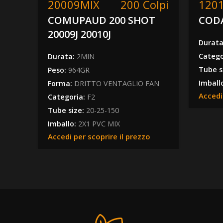
20009MIX
200 Colpi
120
COMUPAUD 200 SHOT
COD
20009J 20010J
Durat
Catego
Durata:
2MIN
Tube s
Peso:
964GR
Imball
Forma:
DRITTO VENTAGLIO FAN
Accedi
Categoria:
F2
Tube size:
20-25-150
Imballo:
2X1 PVC MIX
Accedi per scoprire il prezzo