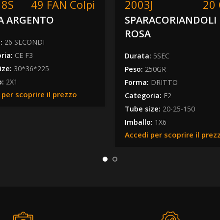
18S
49 FAN Colpi
2003J
20 
A ARGENTO
SPARACORIANDOLI
ROSA
a:
26 SECONDI
ria:
CE F3
Durata:
5SEC
ize:
30*36*225
Peso:
250GR
o:
2X1
Forma:
DRITTO
 per scoprire il prezzo
Categoria:
F2
Tube size:
20-25-150
Imballo:
1X6
Accedi per scoprire il prez