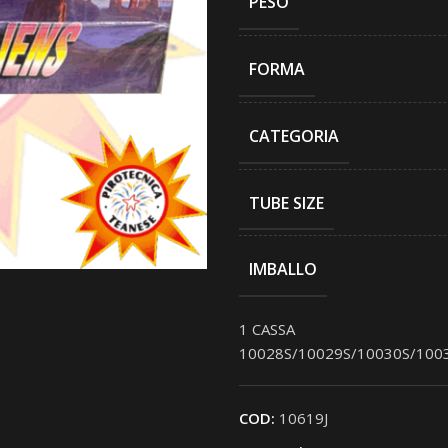
PESO
FORMA
CATEGORIA
TUBE SIZE
IMBALLO
1 CASSA
10028S/10029S/10030S/100
COD:
10619J