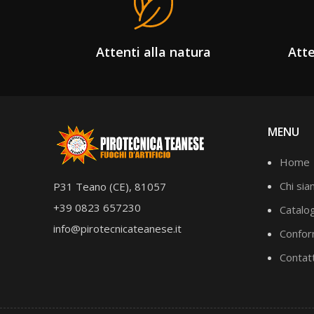
Attenti alla natura
Atte
MENU
Home
Chi si
P31 Teano (CE), 81057
+39 0823 657230
Catalo
info@pirotecnicateanese.it
Confor
Contatt